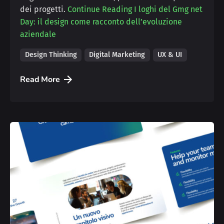
dei progetti.
Continue Reading
I loghi del Gmg net
Day: il design come racconto dell’evoluzione
aziendale
Design Thinking
Digital Marketing
UX & UI
Read More