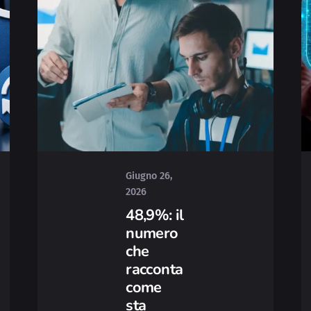
Posted
by
Luca
Busi
Giugno 26,
2026
48,9%: il
numero
che
racconta
come
sta