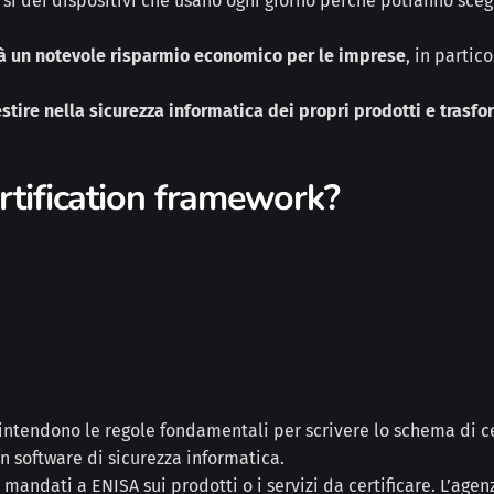
si dei dispositivi che usano ogni giorno perché potranno scegli
rà un notevole risparmio economico per le imprese
, in partic
estire nella sicurezza informatica dei propri prodotti e trasf
ertification framework?
 intendono le regole fondamentali per scrivere lo schema di ce
 software di sicurezza informatica.
mandati a ENISA sui prodotti o i servizi da certificare. L’age