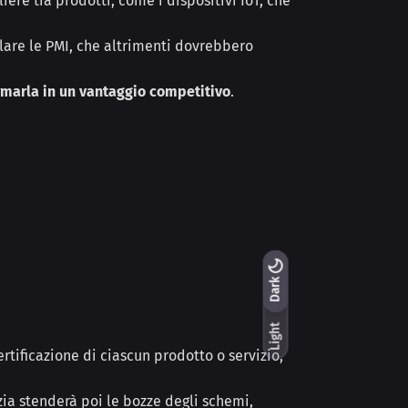
ere tra prodotti, come i dispositivi IoT, che
olare le PMI, che altrimenti dovrebbero
ormarla in un vantaggio competitivo
.
Light
Dark
Dark
Light
rtificazione di ciascun prodotto o servizio,
nzia stenderà poi le bozze degli schemi,