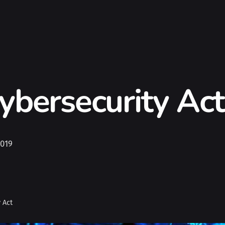
 Cybersecurity Act
2019
y Act