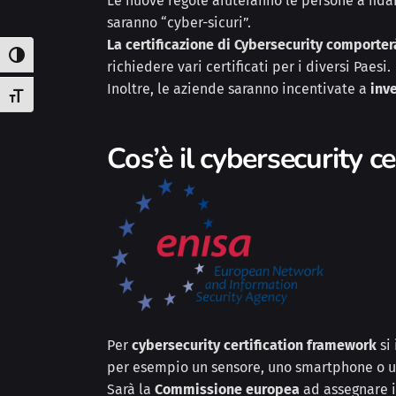
Le nuove regole aiuteranno le persone a fidar
saranno “cyber-sicuri”.
La certificazione di Cybersecurity comporte
Attiva/disattiva alto contrasto
richiedere vari certificati per i diversi Paesi.
Inoltre, le aziende saranno incentivate a
inv
Attiva/disattiva dimensione testo
Cos’è il cybersecurity c
Per
cybersecurity certification framework
si
per esempio un sensore, uno smartphone o un
Sarà la
Commissione europea
ad assegnare i 