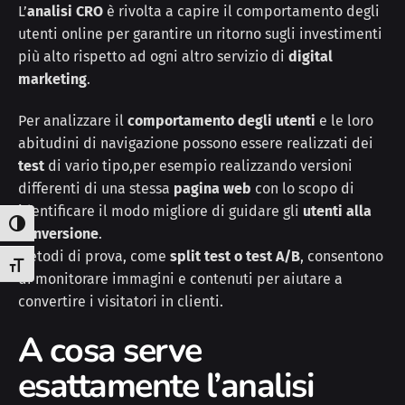
L’
analisi CRO
è rivolta a capire il comportamento degli
utenti online per garantire un ritorno sugli investimenti
più alto rispetto ad ogni altro servizio di
digital
marketing
.
Per analizzare il
comportamento degli utenti
e le loro
abitudini di navigazione possono essere realizzati dei
test
di vario tipo,per esempio realizzando versioni
differenti di una stessa
pagina web
con lo scopo di
identificare il modo migliore di guidare gli
utenti alla
Attiva/disattiva alto contrasto
conversione
.
Metodi di prova, come
split test o test A/B
, consentono
Attiva/disattiva dimensione testo
di monitorare immagini e contenuti per aiutare a
convertire i visitatori in clienti.
A cosa serve
esattamente l’analisi