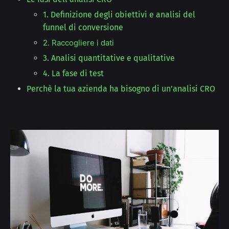
1. Definizione degli obiettivi e analisi del
funnel di conversione
2. Raccogliere i dati
3. Analisi quantitative e qualitative
4. La fase di test
Perchè la tua azienda ha bisogno di un’analisi CRO