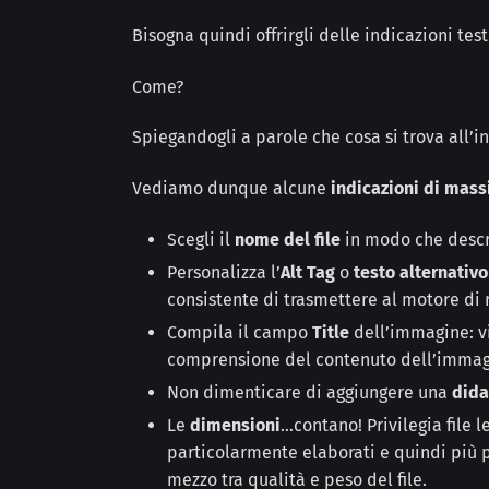
Bisogna quindi offrirgli delle indicazioni test
Come?
Spiegandogli a parole che cosa si trova all’
Vediamo dunque alcune
indicazioni di mas
Scegli il
nome del file
in modo che descri
Personalizza l’
Alt Tag
o
testo alternativo
consistente di trasmettere al motore di 
Compila il campo
Title
dell’immagine: vi
comprensione del contenuto dell’immag
Non dimenticare di aggiungere una
dida
Le
dimensioni
…contano! Privilegia file l
particolarmente elaborati e quindi più p
mezzo tra qualità e peso del file.