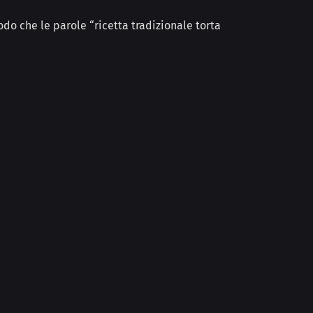
modo che
le parole “ricett
a tradizionale
torta