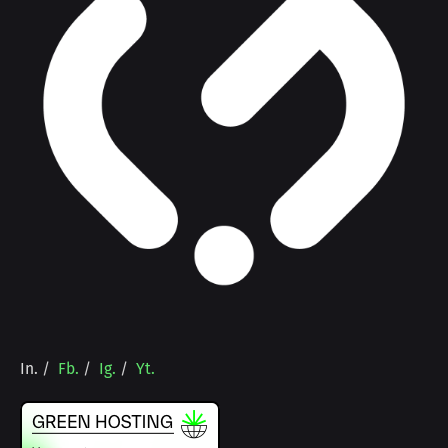
In.
/
Fb.
/
Ig.
/
Yt.