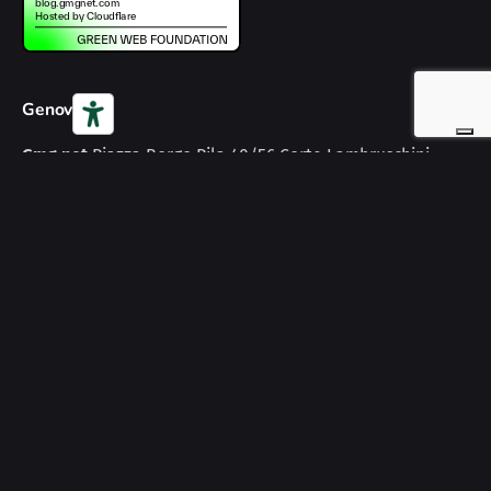
Genova
Gmg net
Piazza Borgo Pila 40/56
Corte Lambruschini -
Torre A
16129 Genova
Italy
Scopri
Home
Web Solutions
Digital MKT
Cyber Security
AI
Cloud
Risorse utili