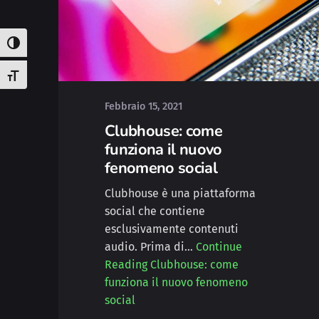
Posted by
Deborah
Attiva/disattiva alto contrasto
Attiva/disattiva dimensione testo
Febbraio 15, 2021
Clubhouse: come
funziona il nuovo
fenomeno social
Clubhouse è una piattaforma
social che contiene
esclusivamente contenuti
audio. Prima di…
Continue
Reading
Clubhouse: come
funziona il nuovo fenomeno
social