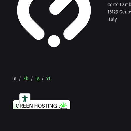
Corte Lambr
16129 Geno
Italy
In.
/
Fb.
/
Ig.
/
Yt.