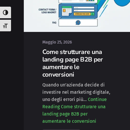
Posted by
Michele
Attiva/disattiva alto contrasto
Attiva/disattiva dimensione testo
Maggio 25, 2026
Come strutturare una
landing page B2B per
aumentare le
conversioni
Quando un’azienda decide di
investire nel marketing digitale,
uno degli errori più…
Continue
Reading
Come strutturare una
landing page B2B per
aumentare le conversioni