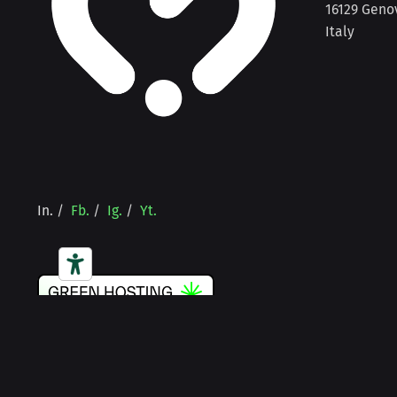
16129 Geno
Italy
In.
/
Fb.
/
Ig.
/
Yt.