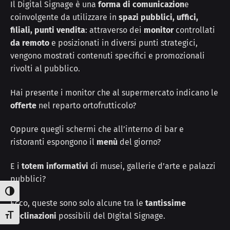
Il Digital Signage è una
forma di comunicazion
e
coinvolgente da utilizzare in
spazi pubblici, uffici,
filiali, punti vendita
: attraverso dei
monitor
controllati
da remoto
e posizionati in diversi punti strategici,
vengono mostrati contenuti specifici e promozionali
rivolti al pubblico.
Hai presente i monitor che al supermercato indicano le
offerte
nel reparto ortofrutticolo?
Oppure quegli schermi che all’interno di bar e
ristoranti espongono il
menù
del giorno?
E i
totem informativi
di musei, gallerie d’arte e palazzi
pubblici?
Attiva/disattiva alto contrasto
Ecco, queste sono solo alcune tra le
tantissime
declinazioni
possibili del DIgital Signage.
Attiva/disattiva dimensione testo