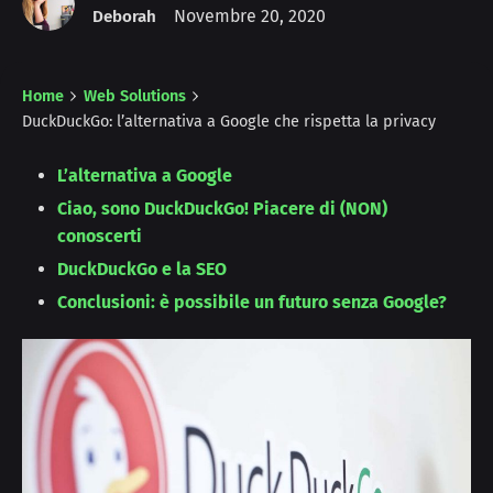
Novembre 20, 2020
Deborah
Home
Web Solutions
DuckDuckGo: l’alternativa a Google che rispetta la privacy
L’alternativa a Google
Ciao, sono DuckDuckGo! Piacere di (NON)
conoscerti
DuckDuckGo e la SEO
Conclusioni: è possibile un futuro senza Google?