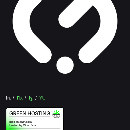
In.
/
Fb.
/
Ig.
/
Yt.