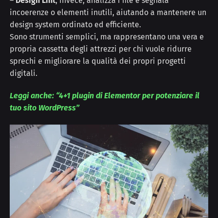
–
Design Lint
, invece, analizza i file e segnala
incoerenze o elementi inutili, aiutando a mantenere un
design system ordinato ed efficiente.
Sono strumenti semplici, ma rappresentano una vera e
propria cassetta degli attrezzi per chi vuole ridurre
sprechi e migliorare la qualità dei propri progetti
digitali.
Leggi anche: “4+1 plugin di Elementor per potenziare il
tuo sito WordPress”