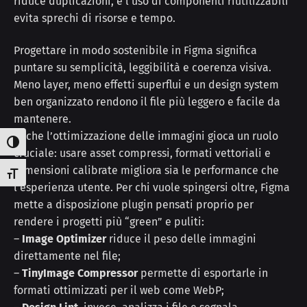
riduce duplicazioni, e l’uso di componenti riutilizzabili
evita sprechi di risorse e tempo.
Progettare in modo sostenibile in Figma significa
puntare su semplicità, leggibilità e coerenza visiva.
Meno layer, meno effetti superflui e un design system
ben organizzato rendono il file più leggero e facile da
mantenere.
Anche l’ottimizzazione delle immagini gioca un ruolo
Attiva/disattiva alto contrasto
cruciale: usare asset compressi, formati vettoriali e
dimensioni calibrate migliora sia le performance che
Attiva/disattiva dimensione testo
l’esperienza utente. Per chi vuole spingersi oltre, Figma
mette a disposizione plugin pensati proprio per
rendere i progetti più “green” e puliti:
–
Image Optimizer
riduce il peso delle immagini
direttamente nel file;
–
TinyImage Compressor
permette di esportarle in
formati ottimizzati per il web come WebP;