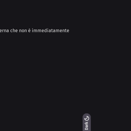
interna che non è immediatamente
Light
Dark
Dark