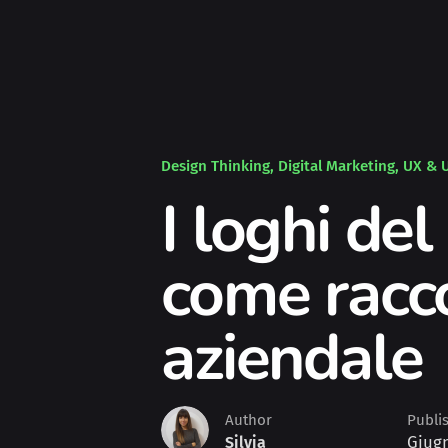
Design Thinking
Digital Marketing
UX & 
I loghi de
come racco
aziendale
Author
Publi
Giugn
Silvia