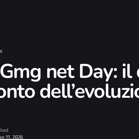
UI
l Gmg net Day: il
nto dell’evoluz
shed
o 11, 2026