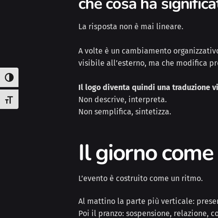
che cosa ha signific
La risposta non è mai lineare.
A volte è un cambiamento organizzativo
visibile all’esterno, ma che modifica p
Attiva/disattiva alto contrasto
Il logo diventa quindi una traduzione v
Non descrive, interpreta.
Attiva/disattiva dimensione testo
Non semplifica, sintetizza.
Il giorno come
L’evento è costruito come un ritmo.
Al mattino la parte più verticale: prese
Poi il pranzo: sospensione, relazione, c