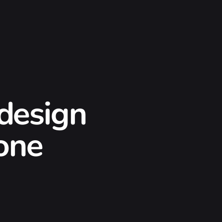
 design
ione