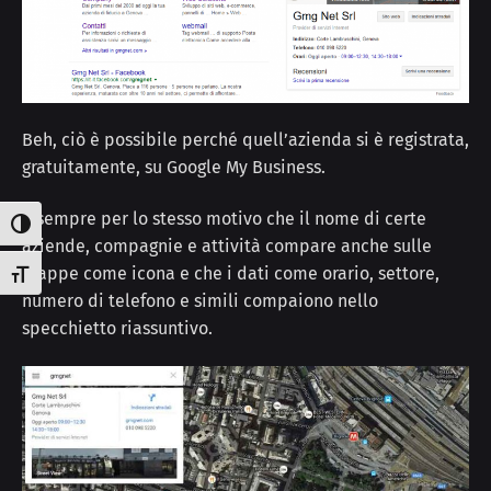
Beh, ciò è possibile perché quell’azienda si è registrata,
gratuitamente, su Google My Business.
È sempre per lo stesso motivo che il nome di certe
Attiva/disattiva alto contrasto
aziende, compagnie e attività compare anche sulle
mappe come icona e che i dati come orario, settore,
Attiva/disattiva dimensione testo
numero di telefono e simili compaiono nello
specchietto riassuntivo.