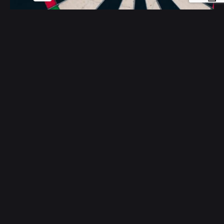
Posted by
Deborah
Dicembre 7, 2023
Google introduce la Consent Mode v2:
come adeguarsi?
Google ha presentato una nuova e potente
funzionalità: Consent Mode v2. Questa…
Continue
Reading
Google introduce la Consent Mode v2:
come adeguarsi?
News