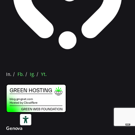
In.
/
Fb.
/
Ig.
/
Yt.
Genova