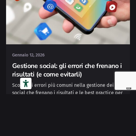
Posted by
Yvonne
Gennaio 12, 2026
Gestione social: gli errori che frenano i
risultati (e come evitarli)
Scopri gli errori più comuni nella gestione dei
social che frenano i risultati e le best practice per
costruire una presenza online efficace.
Continue
Reading
Gestione social: gli errori che frenano i
risultati (e come evitarli)
Social Media