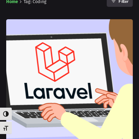
Filter
Home
Tag: Coding
Attiva/disattiva alto contrasto
Attiva/disattiva dimensione testo
Posted by
Mattia