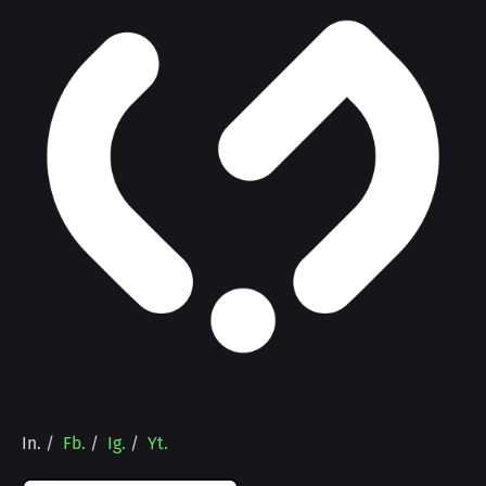
In.
/
Fb.
/
Ig.
/
Yt.