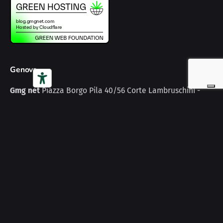
Genova
Gmg net
Piazza Borgo Pila 40/56
Corte Lambruschini -
Torre A
16129 Genova
Italy
Scopri
Home
Web Solutions
Digital MKT
Cyber Security
AI