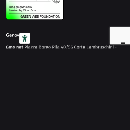
Genova
Gmg net
Piazza Borgo Pila 40/56
Corte Lambruschini -
Torre A
16129 Genova
Italy
Scopri
Home
Web Solutions
Digital MKT
Cyber Security
AI
Cloud