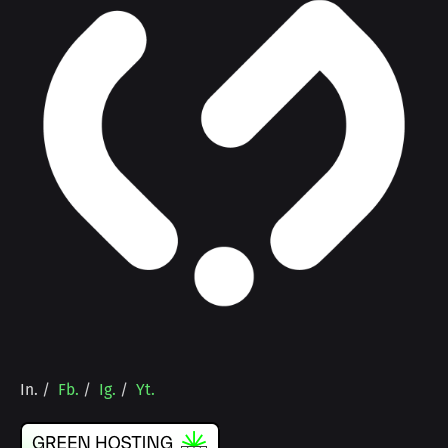
In.
/
Fb.
/
Ig.
/
Yt.