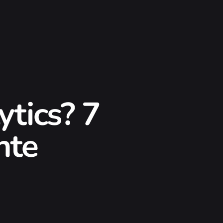
tics? 7
nte