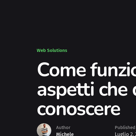
Web Solutions
Come funzio
aspetti che
conoscere
Author
Published
Luglio 2,
Michele