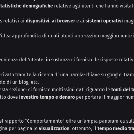
statistiche demografiche
relative agli utenti che hanno visitato
s relativi ai
dispositivi, ai browser
e ai
sistemi operativi
magg
n’idea approfondita di quali utenti apprezzino maggiormente i
ovenienza dell’utente: in sostanza ci fornisce le risposte rela
rivato tramite la ricerca di una parola-chiave su google, tra
olo di un blog, etc.
ta sezione: ci fornisce moltissimi dati riguardo le
fonti del t
utto dove
investire tempo e denaro
per portare il maggior nume
 nel rapporto “Comportamento” offre un’ampia panoramica sull
gina per pagina le
visualizzazion
i ottenute, il
tempo medio tr