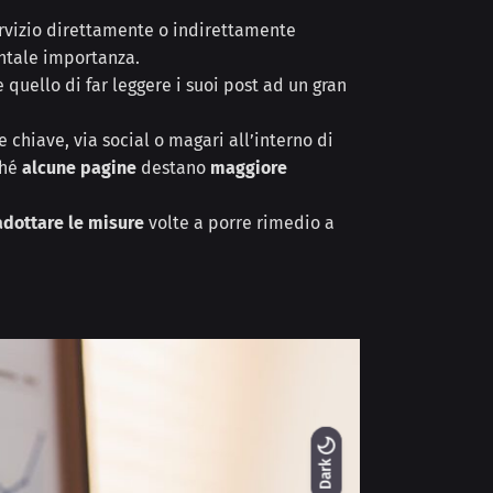
rvizio direttamente o indirettamente
ntale importanza.
quello di far leggere i suoi post ad un gran
chiave, via social o magari all’interno di
ché
alcune pagine
destano
maggiore
adottare le misure
volte a porre rimedio a
Light
Dark
Dark