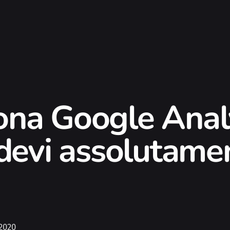
na Google Analy
 devi assolutame
 2020