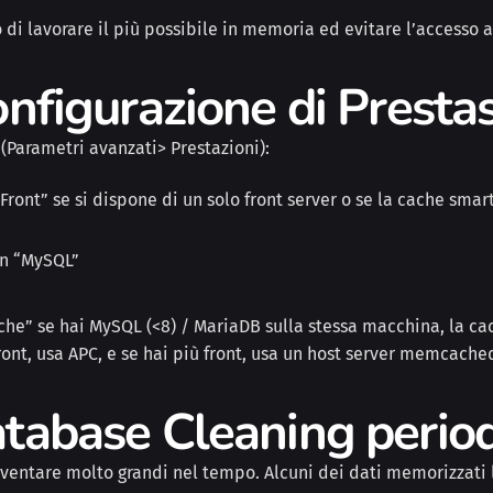
 di lavorare il più possibile in memoria ed evitare l’accesso a
configurazione di Prest
(Parametri avanzati> Prestazioni):
ront” se si dispone di un solo front server o se la cache smarty
non “MySQL”
che” se hai MySQL (<8) / MariaDB sulla stessa macchina, la ca
ront, usa APC, e se hai più front, usa un host server memcache
atabase Cleaning perio
entare molto grandi nel tempo. Alcuni dei dati memorizzati lì