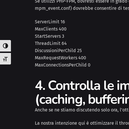
Se utilizzi PHP-FPM, dovresti essere in grado
mpm_event.conf) dovrebbe consentire di test
ServerLimit 16
MaxClients 400
StartServers 3
ThreadLimit 64
Attiva/disattiva alto contrasto
DiscussioniPerChild 25
MaxRequestWorkers 400
Attiva/disattiva dimensione testo
MaxConnectionsPerChild 0
4. Controlla le
(caching, buffer
Anche se ne stiamo discutendo solo ora, l’ot
La nostra intenzione qui è ottimizzare il th