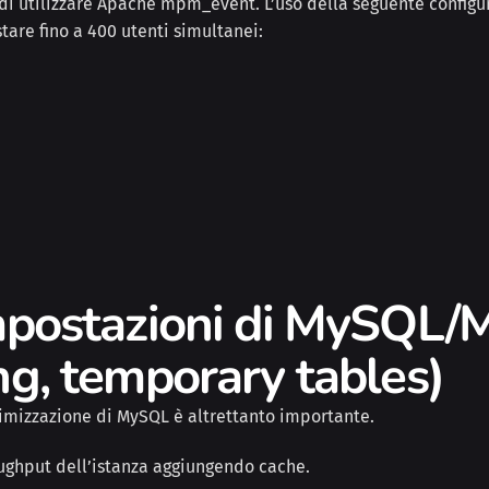
 di utilizzare Apache mpm_event. L’uso della seguente configu
are fino a 400 utenti simultanei:
 impostazioni di MySQL
ing, temporary tables)
timizzazione di MySQL è altrettanto importante.
roughput dell’istanza aggiungendo cache.