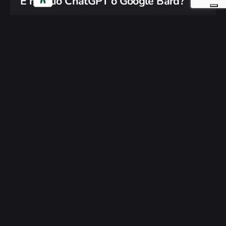
È meglio ChatGPT o Google Bard?
La grande sfida sullo sviluppo di tool di
intelligenza artificiale entra nel…
Continue
Reading
È meglio ChatGPT o Google Bard?
Digital Marketing
News
Read More