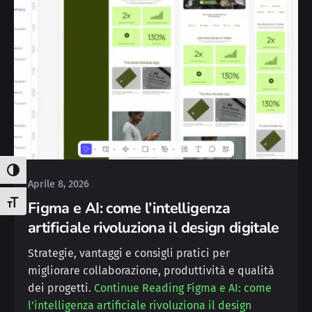
Posted by
Silvia
Attiva/disattiva alto contrasto
Aprile 8, 2026
Figma e AI: come l’intelligenza
Attiva/disattiva dimensione testo
artificiale rivoluziona il design digitale
Strategie, vantaggi e consigli pratici per
migliorare collaborazione, produttività e qualità
dei progetti.
Continue Reading
Figma e AI: come
l’intelligenza artificiale rivoluziona il design