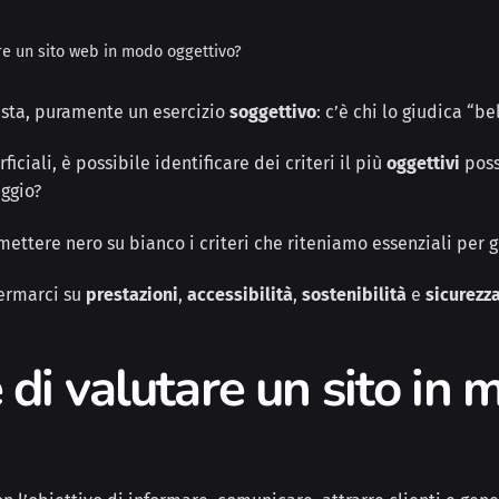
re un sito web in modo oggettivo?
ista, puramente un esercizio
soggettivo
: c’è chi lo giudica “be
rficiali, è possibile identificare dei criteri il più
oggettivi
poss
eggio?
mettere nero su bianco i criteri che riteniamo essenziali per 
fermarci su
prestazioni
,
accessibilità
,
sostenibilità
e
sicurezza
 di valutare un sito in