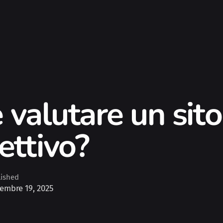
e valutare un sit
ttivo?
lished
embre 19, 2025