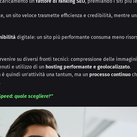
i caricamento un
fattore di ranking
SEO
, premiando i siti più le
e, un sito veloce trasmette efficienza e credibilità, mentre un
nibilità
digitale: un sito più performante consuma meno risor
ervenire su diversi fronti tecnici: compressione delle immagini
nuti e utilizzo di un
hosting performante e geolocalizzato
.
n è quindi un’attività una tantum, ma un
processo continuo
che
.
Speed: quale scegliere?”