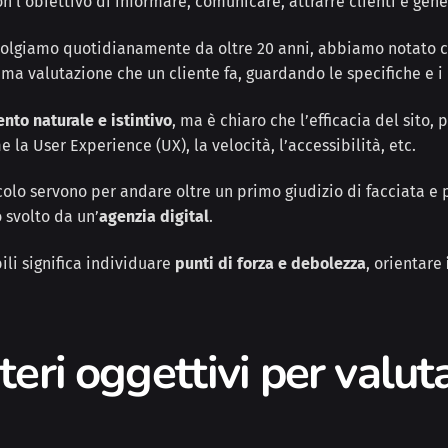
n l’obiettivo di informare, comunicare, attrarre clienti e gene
olgiamo quotidianamente da oltre 20 anni, abbiamo notato che,
rima valutazione che un cliente fa, guardando le specifiche e 
to naturale e istintivo
, ma è chiaro che l’efficacia del sito, 
me la User Experience (UX), la velocità, l’accessibilità, etc.
ticolo servono per andare oltre un primo giudizio di facciata 
 svolto da un’
agenzia digital
.
ili significa individuare
punti di forza e debolezza
, orientare
iteri oggettivi per valut