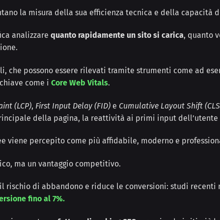
ano la misura della sua efficienza tecnica e della capacità di 
fica analizzare
quanto rapidamente un sito si carica
, quanto 
ione.
ili, che possono essere rilevati tramite strumenti come ad e
e chiave come i
Core Web Vitals
.
aint (LCP)
,
First Input Delay (FID)
e
Cumulative Layout Shift (CLS
ipale della pagina, la reattività ai primi input dell’utente e
ree viene percepito come più affidabile, moderno e profession
nico, ma un vantaggio competitivo.
il rischio di abbandono e riduce le conversioni: studi recent
ersione fino al 7%.