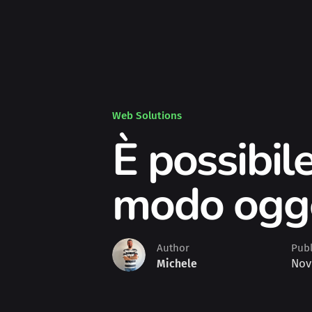
Web Solutions
È possibil
modo ogge
Author
Pub
Nov
Michele