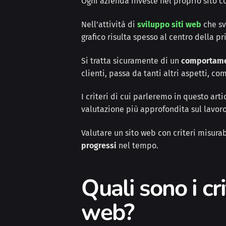
Ogni azienda investe nel proprio sito co
Nell’attività di
sviluppo siti web
che sv
grafico risulta spesso al centro della p
Si tratta sicuramente di un
comportamen
clienti, passa da tanti altri aspetti, co
I criteri di cui parleremo in questo ar
valutazione più approfondita sul lavoro
Valutare un sito web con criteri misurab
progressi
nel tempo.
Quali sono i cr
web?